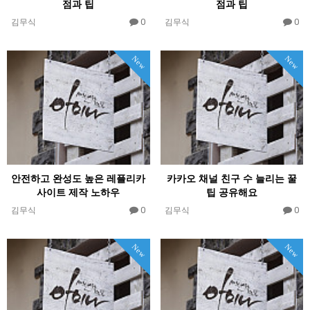
점과 팁
점과 팁
0
0
김무식
김무식
New
New
안전하고 완성도 높은 레플리카
카카오 채널 친구 수 늘리는 꿀
사이트 제작 노하우
팁 공유해요
0
0
김무식
김무식
New
New