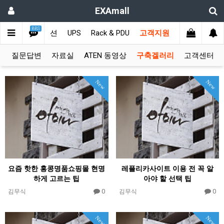
EXAmall
BBS
치
비디오솔루션
UPS
Rack & PDU
고객지원
항
질문답변
자료실
ATEN 동영상
구축겔러리
고객센터
New
New
요즘 핫한 홍콩명품쇼핑몰 현명
레플리카사이트 이용 전 꼭 알
하게 고르는 팁
아야 할 선택 팁
0
0
김무식
김무식
New
New