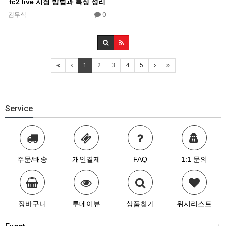
fc2 live 시청 방법과 특징 정리
0
김무식
1
2
3
4
5
Service
주문/배송
개인결제
FAQ
1:1 문의
장바구니
투데이뷰
상품찾기
위시리스트