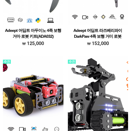
Adeept 어딥트 아두이노 4족 보행
Adeept 어딥트 라즈베리파이
거마 로봇 키트(ADA032)
DarkPaw 4족 보행 거미 로봇
(ADR016)
[### 메뉴얼 한글 초벌 번역본 다운받기
125,000
152,000
###]
[### 메뉴얼 한글 초벌 번역본 다운받기
###]