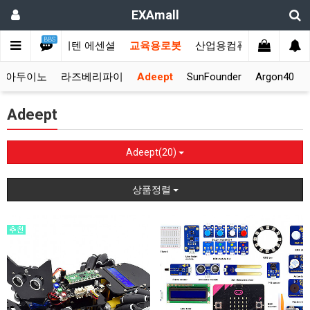
EXAmall
BBS
메인
♣에이텐 에센셜
교육용로봇
산업용컴퓨터
KVM스
아두이노
라즈베리파이
Adeept
SunFounder
Argon40
Adeept
Adeept(20)
상품정렬