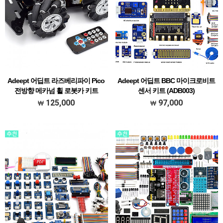
Adeept 어딥트 라즈베리파이 Pico
Adeept 어딥트 BBC 마이크로비트
전방향 메카넘 휠 로봇카 키트
센서 키트 (ADB003)
(ADR032)
[### 메뉴얼 한글 초벌 번역본 다운받기
125,000
97,000
[### 메뉴얼 한글 초벌 번역본 다운받기
###]
###]