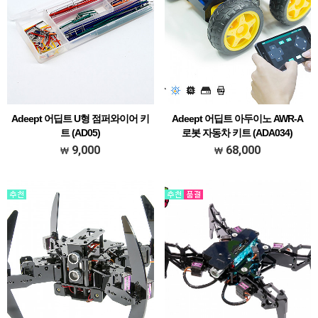
Adeept 어딥트 U형 점퍼와이어 키
Adeept 어딥트 아두이노 AWR-A
트 (AD05)
로봇 자동차 키트 (ADA034)
[### 메뉴얼 한글 초벌 번역본 다운받기
9,000
68,000
###]