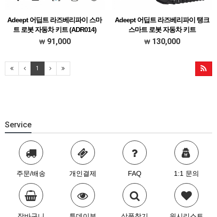
Adeept 어딥트 라즈베리파이 스마
Adeept 어딥트 라즈베리파이 탱크
트 로봇 자동차 키트 (ADR014)
스마트 로봇 자동차 키트
(ADR013)
[### 메뉴얼 한글 초벌 번역본 다운받기
91,000
130,000
###]
[### 메뉴얼 한글 초벌 번역본 다운받기
###]
1
Service
주문/배송
개인결제
FAQ
1:1 문의
장바구니
투데이뷰
상품찾기
위시리스트