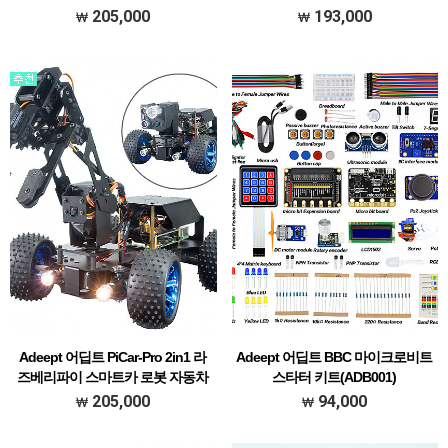
키트 (ADR021)
(ADR020)
205,000
193,000
[### 메뉴얼 한글 초벌 번역본 다운받기
[### 메뉴얼 한글 초벌 번역본 다운받기
###]
###]
Adeept 어딥트 PiCar-Pro 2in1 라
Adeept 어딥트 BBC 마이크로비트
즈베리파이 스마트카 로봇 자동차
스타터 키트(ADB001)
키트 (ADR019)
[### 메뉴얼 한글 초벌 번역본 다운받기
205,000
94,000
[### 메뉴얼 한글 초벌 번역본 다운받기
###]
###]