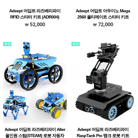
Adeept 어딥트 라즈베리파이
Adeept 어딥트 아두이노 Mega
RFID 스타터 키트 (ADR004)
2560 울티메이트 스타터 키트
(ADA010)
[### 메뉴얼 한글 초벌 번역본 다운받기
52,000
72,000
###]
[### 메뉴얼 한글 초벌 번역본 다운받기
###]
Adeept 어딥트 라즈베리파이 Alter
Adeept 어딥트 라즈베리파이
올인원 스팀(STEAM) 로봇 자동차
RaspTank Pro 탱크 로봇 키트