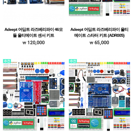
Adeept 어딥트 라즈베리파이 46모
Adeept 어딥트 라즈베리파이 울티
듈 울티메이트 센서 키트
메이트 스타터 키트 (ADR005)
(ADR009)
[### 메뉴얼 한글 초벌 번역본 다운받기
120,000
65,000
[### 메뉴얼 한글 초벌 번역본 다운받기
###]
###]