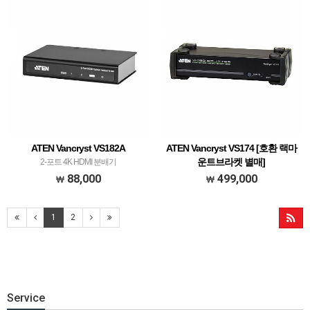
ATEN Vancryst VS182A
ATEN Vancryst VS174 [호환 랙마
운트브라켓 별매]
2-포트 4K HDMI 분배기
4-포트 DVI 듀얼 링크/오디오 분배기
88,000
499,000
1
2
Service