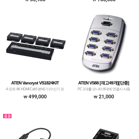
ATEN Vancryst VS1824KIT
ATEN VS88 [재고49개][단종]
4-포트 4K HDMI Cat 6 분배기 (수신기 포
PC 1대를 모니터 8대에 연결시 사용
함)
499,000
21,000