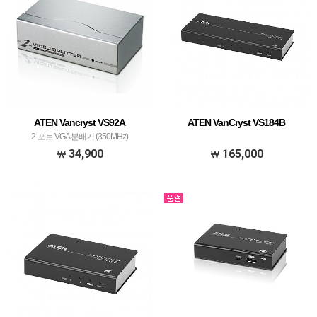
ATEN Vancryst VS92A
ATEN VanCryst VS184B
2-포트 VGA 분배기 (350MHz)
34,900
165,000