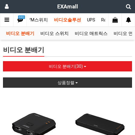
EXAmall
BBS
업용컴퓨터
KVM스위치
비디오솔루션
UPS
Rack & PDU
고
비디오 분배기
비디오 스위치
비디오 매트릭스
비디오 연
비디오 분배기
비디오 분배기(30)
상품정렬