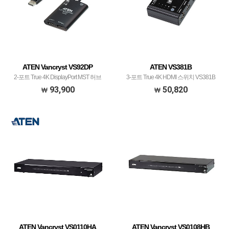
ATEN Vancryst VS92DP
ATEN VS381B
2-포트 True 4K DisplayPort MST 허브
3-포트 True 4K HDMI 스위치 VS381B
VS92DP
93,900
50,820
ATEN Vancryst VS0110HA
ATEN Vancryst VS0108HB