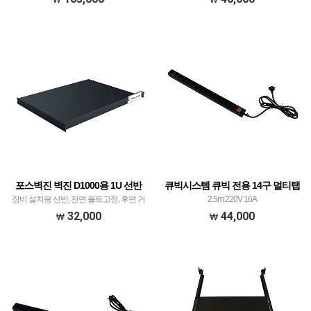
포스벽진 벽진 D1000용 1U 선반
큐빅시스템 큐빅 전용 14구 멀티탭
장비 설치용 선반, 전면 볼트고정, 후면 거
2.5m 220V 16A
치식
32,000
44,000