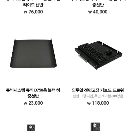
라이드 선반
중선반
1U X Depth 380mm
(W)495 X (D) 700mm
76,000
40,000
큐빅시스템 큐빅 D750용 블랙 하
인투알 전면고정 키보드 드로워
중선반
전면 고정 타입, 후면 케이블 arm있음
(W)495 X (D) 400mm
23,000
118,000