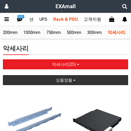
EXAmall
BBS
치
비디오솔루션
UPS
Rack & PDU
고객지원
1200mm
1000mm
750mm
500mm
300mm
악세사리
악세사리
악세사리(25)
상품정렬