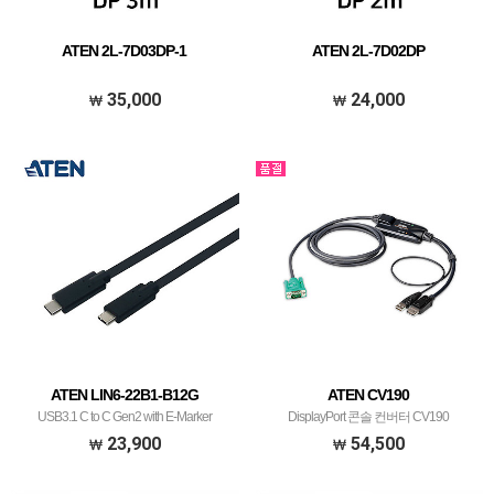
ATEN 2L-7D03DP-1
ATEN 2L-7D02DP
35,000
24,000
ATEN LIN6-22B1-B12G
ATEN CV190
USB3.1 C to C Gen2 with E-Marker
DisplayPort 콘솔 컨버터 CV190
Cypress 5A - LIN6-22B1-B12G
23,900
54,500