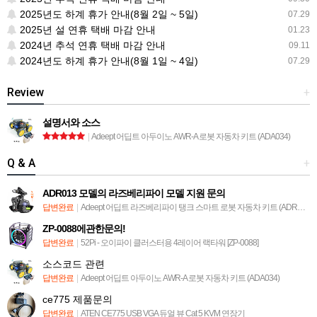
2025년도 하계 휴가 안내(8월 2일 ~ 5일)
07.29
2025년 설 연휴 택배 마감 안내
01.23
2024년 추석 연휴 택배 마감 안내
09.11
2024년도 하계 휴가 안내(8월 1일 ~ 4일)
07.29
Review
+
설명서와 소스
|
Adeept 어딥트 아두이노 AWR-A 로봇 자동차 키트 (ADA034)
Q & A
+
ADR013 모델의 라즈베리파이 모델 지원 문의
답변완료
|
Adeept 어딥트 라즈베리파이 탱크 스마트 로봇 자동차 키트 (ADR013)
ZP-0088에관한문의!
답변완료
|
52Pi - 오이파이 클러스터용 4레이어 랙타워 [ZP-0088]
소스코드 관련
답변완료
|
Adeept 어딥트 아두이노 AWR-A 로봇 자동차 키트 (ADA034)
ce775 제품문의
답변완료
|
ATEN CE775 USB VGA 듀얼 뷰 Cat 5 KVM 연장기