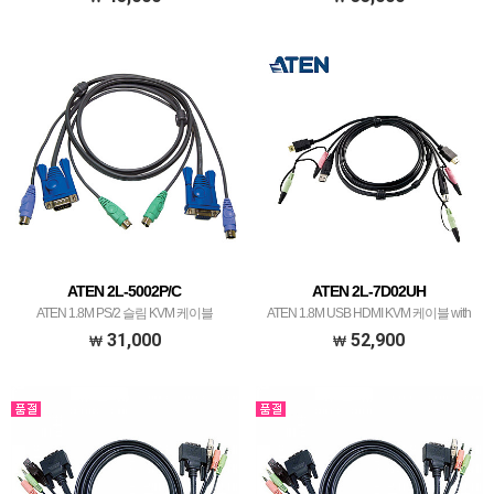
ATEN 2L-5002P/C
ATEN 2L-7D02UH
ATEN 1.8M PS/2 슬림 KVM 케이블
ATEN 1.8M USB HDMI KVM 케이블 with
오디오 2L-7D02UH
31,000
52,900