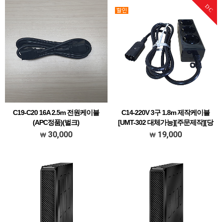
DC
C19-C20 16A 2.5m 전원케이블
C14-220V 3구 1.8m 제작케이블
(APC정품)(벌크)
[UMT-302 대체가능][주문제작][당
일발송]
C19-C20 2.5M
30,000
19,000
UPS 3구 출력변환 케이블 (10A)