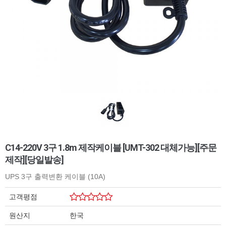
C14-220V 3구 1.8m 제작케이블 [UMT-302 대체가능][주문
제작][당일발송]
UPS 3구 출력변환 케이블 (10A)
고객평점
원산지
한국