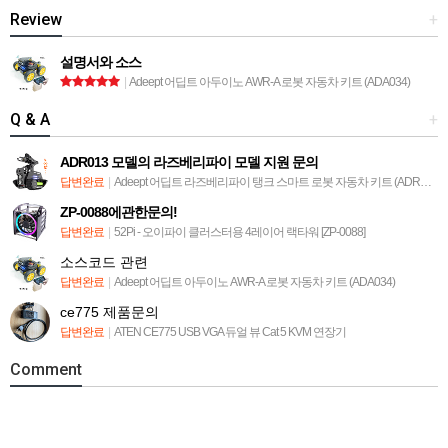
Review
+
설명서와 소스
|
Adeept 어딥트 아두이노 AWR-A 로봇 자동차 키트 (ADA034)
Q & A
+
ADR013 모델의 라즈베리파이 모델 지원 문의
답변완료
|
Adeept 어딥트 라즈베리파이 탱크 스마트 로봇 자동차 키트 (ADR013)
ZP-0088에관한문의!
답변완료
|
52Pi - 오이파이 클러스터용 4레이어 랙타워 [ZP-0088]
소스코드 관련
답변완료
|
Adeept 어딥트 아두이노 AWR-A 로봇 자동차 키트 (ADA034)
ce775 제품문의
답변완료
|
ATEN CE775 USB VGA 듀얼 뷰 Cat 5 KVM 연장기
Comment