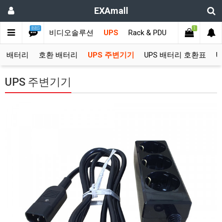
EXAmall
BBS
1
KVM스위치
비디오솔루션
UPS
Rack & PDU
고객지원
정품 배터리
호환 배터리
UPS 주변기기
UPS 배터리 호환표
U
UPS 주변기기