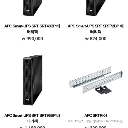
APC Smart-UPS SRT SRT48BP 배
APC Smart-UPS SRT SRT72BP 배
터리팩
터리팩
APC Smart-UPS SRT 48V 1kVA Battery
APC Smart-UPS SRT 72V 2.2kVA Battery
990,000
824,000
Pack
Pack
APC Smart-UPS SRT SRT96BP 배
APC SRTRK4
터리팩
APC 19인치 레일 키트(SRT 1/2.2/3kVA용)
APC Smart-UPS SRT 96V 3kVA Battery