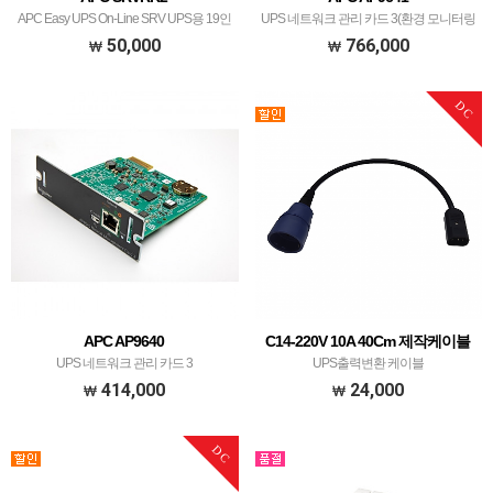
APC Easy UPS On-Line SRV UPS용 19인
UPS 네트워크 관리 카드 3(환경 모니터링
치 레일키트, 깊이 900mm
포함)
50,000
766,000
DC
APC AP9640
C14-220V 10A 40Cm 제작케이블
UPS 네트워크 관리 카드 3
UPS출력변환 케이블
414,000
24,000
DC