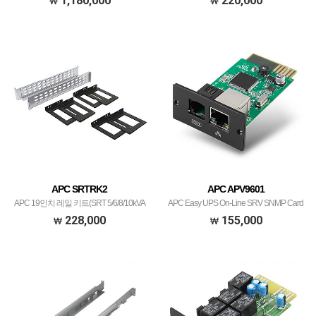
1,180,000
220,000
Pack
APC SRTRK2
APC APV9601
APC 19인치 레일 키트(SRT 5/6/8/10kVA
APC Easy UPS On-Line SRV SNMP Card
용)
228,000
155,000