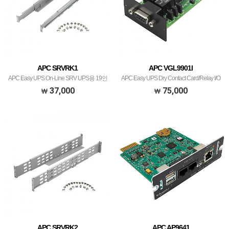
APC SRVRK1
APC VGL9901I
APC Easy UPS On-Line SRV UPS용 19인
APC Easy UPS Dry Contact Card/Relay I/O
치 레일키트, 깊이 700mm
card
37,000
75,000
APC SRVRK2
APC AP9641