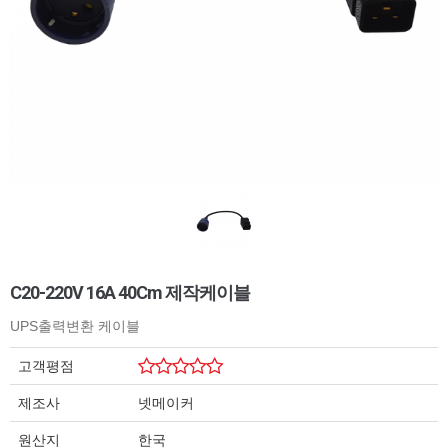
C20-220V 16A 40Cm 제작케이블
UPS출력변환 케이블
고객평점
제조사
넷메이커
원산지
한국