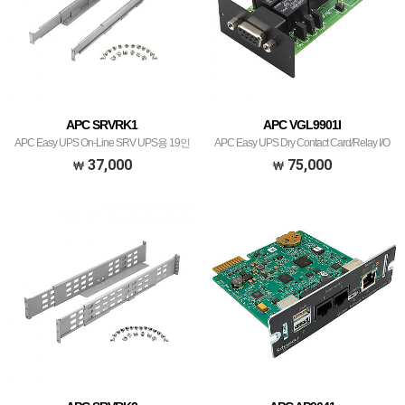
APC SRVRK1
APC VGL9901I
APC Easy UPS On-Line SRV UPS용 19인
APC Easy UPS Dry Contact Card/Relay I/O
치 레일키트, 깊이 700mm
card
37,000
75,000