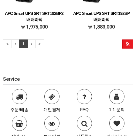
APC Smart-UPS SRT SRT192BP2
APC Smart-UPS SRT SRT192BP
배터리팩
배터리팩
APC Smart-UPS SRT 192V 8kVA and
APC Smart-UPS SRT 192V 5kVA and 6kVA
1,975,000
1,883,000
10kVA Battery Pack
Battery Pack
1
Service
주문/배송
개인결제
FAQ
1:1 문의