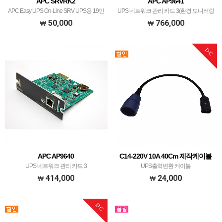
APC SRVRK2
APC AP9641
APC Easy UPS On-Line SRV UPS용 19인
UPS 네트워크 관리 카드 3(환경 모니터링
치 레일키트, 깊이 900mm
포함)
50,000
766,000
DC
APC AP9640
C14-220V 10A 40Cm 제작케이블
UPS 네트워크 관리 카드 3
UPS출력변환 케이블
414,000
24,000
DC