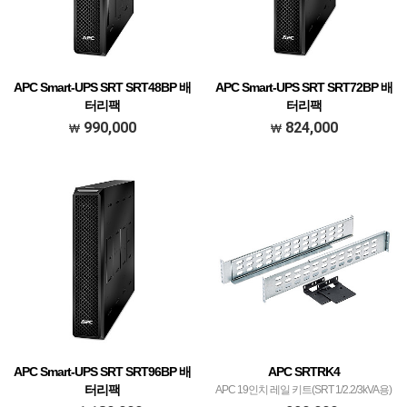
APC Smart-UPS SRT SRT48BP 배
APC Smart-UPS SRT SRT72BP 배
터리팩
터리팩
APC Smart-UPS SRT 48V 1kVA Battery
APC Smart-UPS SRT 72V 2.2kVA Battery
990,000
824,000
Pack
Pack
APC Smart-UPS SRT SRT96BP 배
APC SRTRK4
터리팩
APC 19인치 레일 키트(SRT 1/2.2/3kVA용)