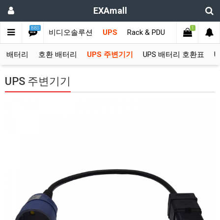
EXAmall
BBS
1
KVM스위치
비디오솔루션
UPS
Rack & PDU
고객지원
정품 배터리
호환 배터리
UPS 주변기기
UPS 배터리 호환표
U
UPS 주변기기