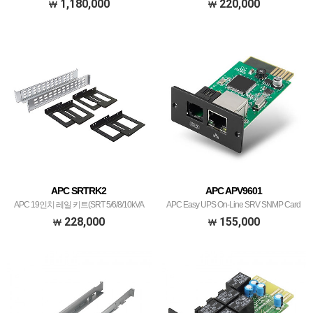
APC Smart-UPS SRT 96V 3kVA Battery
1,180,000
220,000
Pack
APC SRTRK2
APC APV9601
APC 19인치 레일 키트(SRT 5/6/8/10kVA
APC Easy UPS On-Line SRV SNMP Card
용)
228,000
155,000