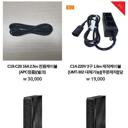
DC
C19-C20 16A 2.5m 전원케이블
C14-220V 3구 1.8m 제작케이블
(APC정품)(벌크)
[UMT-302 대체가능][주문제작][당
일발송]
C19-C20 2.5M
30,000
19,000
UPS 3구 출력변환 케이블 (10A)