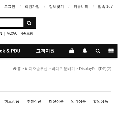
로그인
회원가입
정보찾기
커뮤니티
접속 167
N
MOXA
4족보행
|
|
Argon40
썬파운더
|
|
ck & PDU
고객지원
홈 >
비디오솔루션
>
비디오 분배기
>
DisplayPort(DP)(2)
히트상품
추천상품
최신상품
인기상품
할인상품