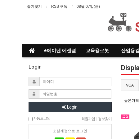
즐겨찾기
RSS 구독
08월 07일(금)
♣에이텐 에센셜
교육용로봇
산업용
Login
Displ
VGA
높은가격
Login
자동로그인
회원가입
|
정보찾기
소셜계정으로 로그인