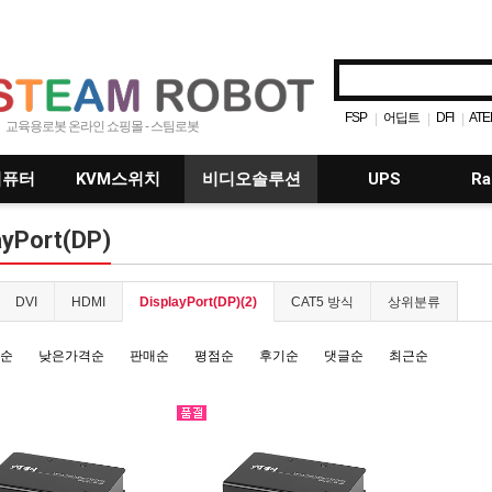
FSP
어딥트
DFI
ATE
|
|
|
교육용로봇 온라인 쇼핑몰 - 스팀로봇
SmartiPi
라즈베리파이
|
|
컴퓨터
KVM스위치
비디오솔루션
UPS
Ra
ayPort(DP)
DVI
HDMI
DisplayPort(DP)(2)
CAT5 방식
상위분류
순
낮은가격순
판매순
평점순
후기순
댓글순
최근순