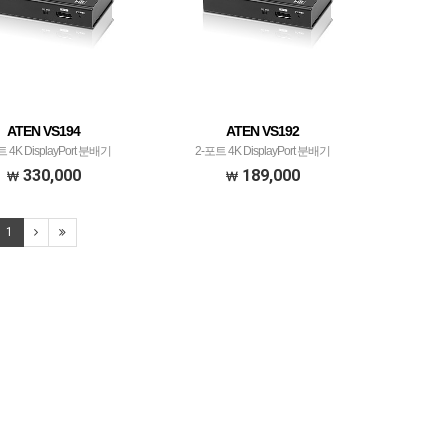
ATEN VS194
ATEN VS192
 4K DisplayPort 분배기
2-포트 4K DisplayPort 분배기
330,000
189,000
1