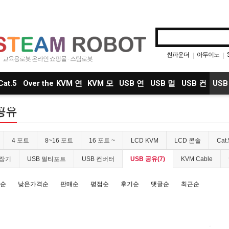
썬파운더
아두이노
|
|
교육용로봇 온라인 쇼핑몰 - 스팀로봇
어딥트
52Pi
스마
|
|
|
Argo
|
Cat.5
Over the
KVM 연
KVM 모
USB 연
USB 멀
USB 컨
USB
KVM
Net
장기
듈
장기
티포트
버터
유
 공유
4 포트
8~16 포트
16 포트 ~
LCD KVM
LCD 콘솔
Cat
연장기
USB 멀티포트
USB 컨버터
USB 공유(7)
KVM Cable
순
낮은가격순
판매순
평점순
후기순
댓글순
최근순