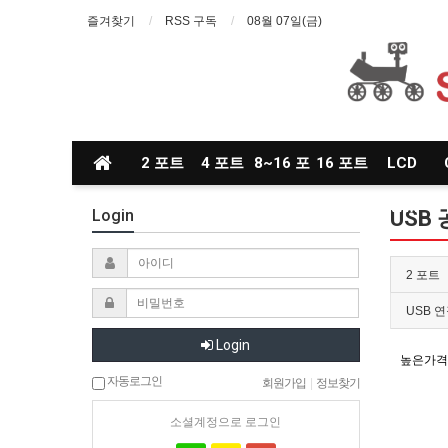
즐겨찾기
RSS 구독
08월 07일(금)
2 포트
4 포트
8~16 포
16 포트
LCD
트
~
KVM
Login
USB
2 포트
USB 
Login
높은가격
자동로그인
회원가입
|
정보찾기
소셜계정으로 로그인