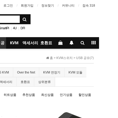
로그인
회원가입
정보찾기
커뮤니티
접속 318
SmartiPi
4U
DFI
|
|
트카
라즈베리파이
|
n40
 공
KVM
액세서리
호환표
Cable
홈 >
KVM스위치
>
USB 공유(7)
.5 KVM
Over the Net
KVM 연장기
KVM 모듈
액세서리
호환표
상위분류
히트상품
추천상품
최신상품
인기상품
할인상품