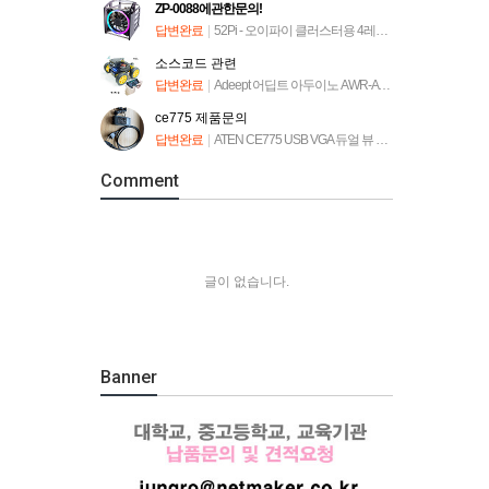
ZP-0088에관한문의!
답변완료
|
52Pi - 오이파이 클러스터용 4레이어 랙타워 [ZP-0088]
소스코드 관련
답변완료
|
Adeept 어딥트 아두이노 AWR-A 로봇 자동차 키트 (ADA034)
ce775 제품문의
답변완료
|
ATEN CE775 USB VGA 듀얼 뷰 Cat 5 KVM 연장기
Comment
글이 없습니다.
Banner