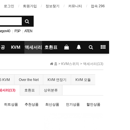
로그인
회원가입
정보찾기
커뮤니티
접속 296
Argon40
FSP
ATEN
|
|
I
아르곤원
어딥트
|
|
 공
KVM
액세서리
호환표
Cable
홈 >
KVM스위치
>
액세서리(13)
.5 KVM
Over the Net
KVM 연장기
KVM 모듈
서리(13)
호환표
상위분류
히트상품
추천상품
최신상품
인기상품
할인상품